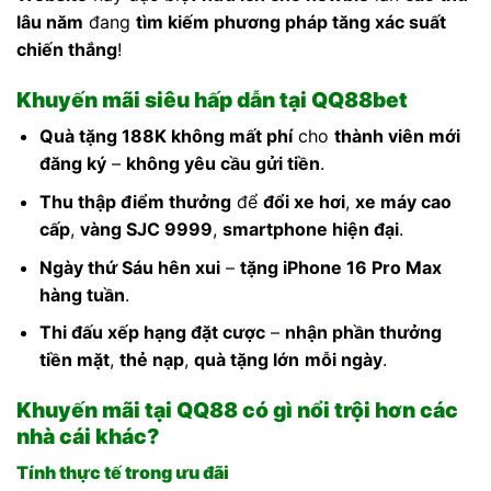
lâu năm
đang
tìm kiếm phương pháp tăng xác suất
chiến thắng
!
Khuyến mãi siêu hấp dẫn tại QQ88bet
Quà tặng 188K không mất phí
cho
thành viên mới
đăng ký
–
không yêu cầu gửi tiền
.
Thu thập điểm thưởng
để
đổi xe hơi
,
xe máy cao
cấp
,
vàng SJC 9999
,
smartphone hiện đại
.
Ngày thứ Sáu hên xui
–
tặng iPhone 16 Pro Max
hàng tuần
.
Thi đấu xếp hạng đặt cược
–
nhận phần thưởng
tiền mặt
,
thẻ nạp
,
quà tặng lớn
mỗi ngày
.
Khuyến mãi tại QQ88 có gì nổi trội hơn các
nhà cái khác?
Tính thực tế trong ưu đãi